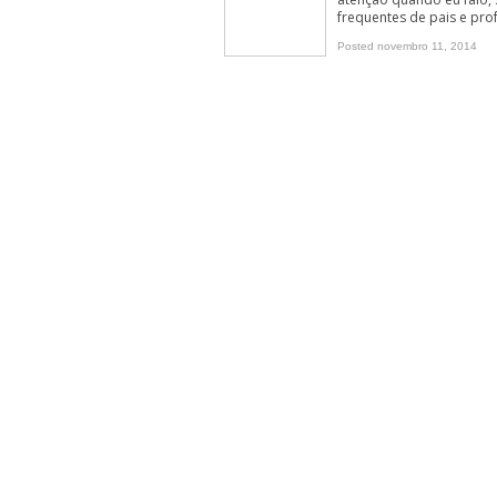
frequentes de pais e pro
Feng Shui para melhorar a energia da 
Posted novembro 11, 2014
Fondue de Chocolate
6 atitudes positivas para praticar tod
Liderança Positiva