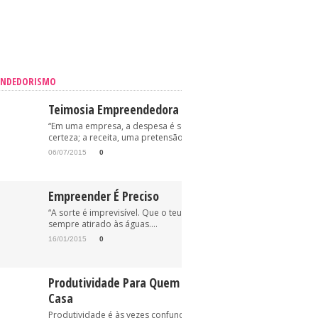
ENDEDORISMO
Teimosia Empreendedora
“Em uma empresa, a despesa é sempre uma
certeza; a receita, uma pretensão.” (Oriovisto...
06/07/2015
0
Empreender É Preciso
“A sorte é imprevisível. Que o teu anzol esteja, pois,
sempre atirado às águas....
16/01/2015
0
Produtividade Para Quem Trabalha Em
Casa
Produtividade é às vezes confundida com “trabalhe