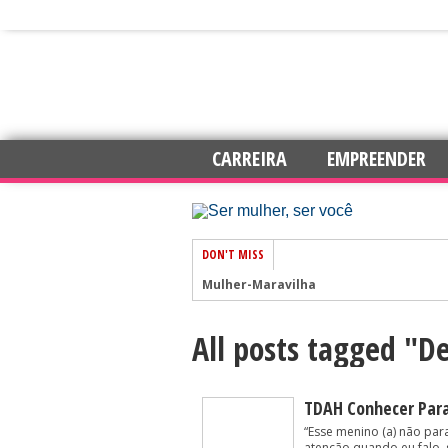
CARREIRA
EMPREENDER
DON'T MISS
Mulher-Maravilha
All posts tagged "
7 dicas para trabalhar com mais auto
Amar e Ser Livre
Esperança
TDAH Conhecer Para
“Esse menino (a) não par
Chás para elevar os níveis de energia
atenção quando eu falo, 