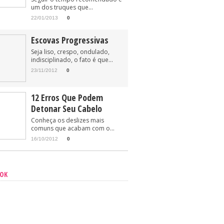
um dos truques que...
22/01/2013
0
Escovas Progressivas
Seja liso, crespo, ondulado,
indisciplinado, o fato é que...
23/11/2012
0
12 Erros Que Podem
Detonar Seu Cabelo
Conheça os deslizes mais
comuns que acabam com o...
16/10/2012
0
OOK