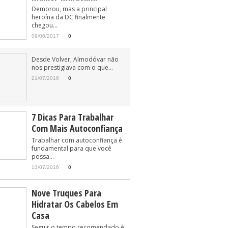
Demorou, mas a principal
heroína da DC finalmente
chegou...
09/06/2017
0
Desde Volver, Almodóvar não
nos prestigiava com o que...
21/07/2016
0
7 Dicas Para Trabalhar
Com Mais Autoconfiança
Trabalhar com autoconfiança é
fundamental para que você
possa...
13/07/2016
0
Nove Truques Para
Hidratar Os Cabelos Em
Casa
Seguir o tempo recomendado é