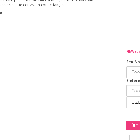
fessores que convivem com crianças...
sua casa
0
os os dias
NEWSL
Seu N
Endere
ÚLT