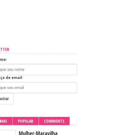
ETTER
ome:
ço de email
IMAS
POPULAR
COMMENTS
Mulher-Maravilha