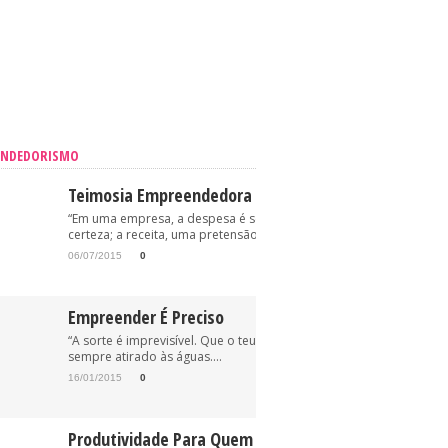
ENDEDORISMO
Teimosia Empreendedora
“Em uma empresa, a despesa é sempre uma
certeza; a receita, uma pretensão.” (Oriovisto...
06/07/2015
0
Empreender É Preciso
“A sorte é imprevisível. Que o teu anzol esteja, pois,
sempre atirado às águas....
16/01/2015
0
Produtividade Para Quem Trabalha Em