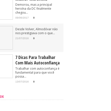
Demorou, mas a principal
heroína da DC finalmente
chegou...
09/06/2017
0
Desde Volver, Almodóvar não
nos prestigiava com o que...
21/07/2016
0
7 Dicas Para Trabalhar
Com Mais Autoconfiança
Trabalhar com autoconfiança é
fundamental para que você
possa...
13/07/2016
0
OOK