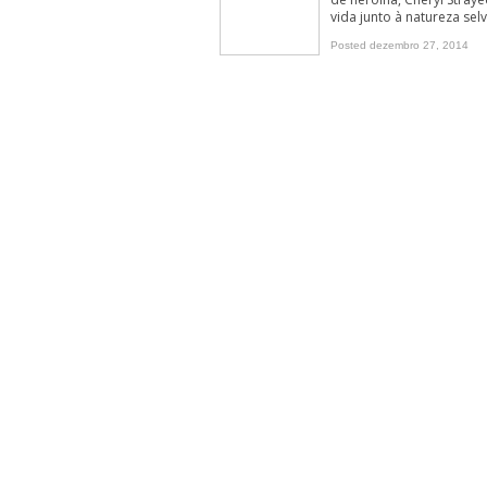
vida junto à natureza selv
Feng Shui para melhorar a energia da 
Posted dezembro 27, 2014
Fondue de Chocolate
6 atitudes positivas para praticar tod
Liderança Positiva