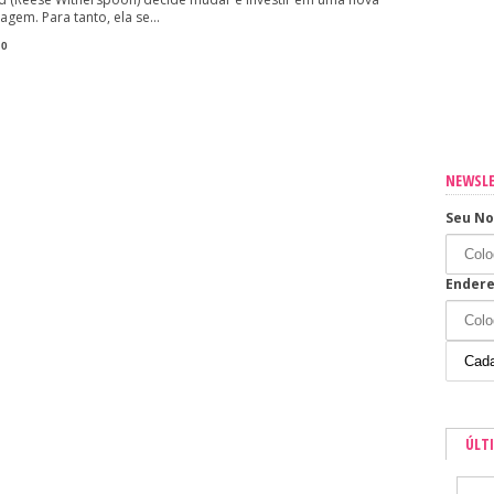
agem. Para tanto, ela se...
sua casa
0
os os dias
NEWSL
Seu N
Endere
ÚLT