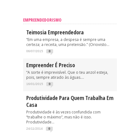
EMPREENDEDORISMO
Teimosia Empreendedora
“Em uma empresa, a despesa é sempre uma
certeza; a receita, uma pretensão.” (Oriovisto...
06/07/2015
0
Empreender É Preciso
“A sorte é imprevisível. Que o teu anzol esteja,
pois, sempre atirado às águas....
16/01/2015
0
Produtividade Para Quem Trabalha Em
Casa
Produtividade é às vezes confundida com
“trabalhe o máximo”, mas não é isso.
Produtividade...
24/11/2014
0