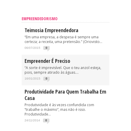
EMPREENDEDORISMO
Teimosia Empreendedora
“Em uma empresa, a despesa é sempre uma
certeza; a receita, uma pretensão.” (Oriovisto...
06/07/2015
0
Empreender É Preciso
“A sorte é imprevisível. Que o teu anzol esteja,
pois, sempre atirado às águas....
16/01/2015
0
Produtividade Para Quem Trabalha Em
Casa
Produtividade é às vezes confundida com
“trabalhe o máximo”, mas não é isso.
Produtividade...
24/11/2014
0