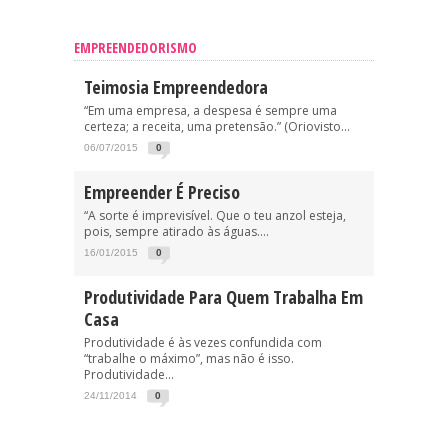
EMPREENDEDORISMO
Teimosia Empreendedora
“Em uma empresa, a despesa é sempre uma
certeza; a receita, uma pretensão.” (Oriovisto...
06/07/2015
0
Empreender É Preciso
“A sorte é imprevisível. Que o teu anzol esteja,
pois, sempre atirado às águas....
16/01/2015
0
Produtividade Para Quem Trabalha Em
Casa
Produtividade é às vezes confundida com
“trabalhe o máximo”, mas não é isso.
Produtividade...
24/11/2014
0