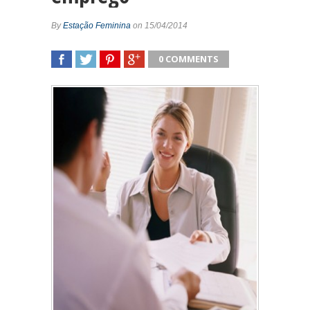
By
Estação Feminina
on 15/04/2014
0 COMMENTS
SHARE
TWEET
SHARE
SHARE