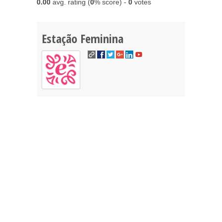
0.00
avg. rating (
0
% score) -
0
votes
Estação Feminina