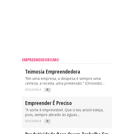
EMPREENDEDORISMO
Teimosia Empreendedora
“Em uma empresa, a despesa é sempre uma
certeza; a receita, uma pretensão.” (Oriovisto...
02/12/2014
0
Empreender É Preciso
“A sorte é imprevisível. Que o teu anzol esteja,
pois, sempre atirado às águas....
02/12/2014
0