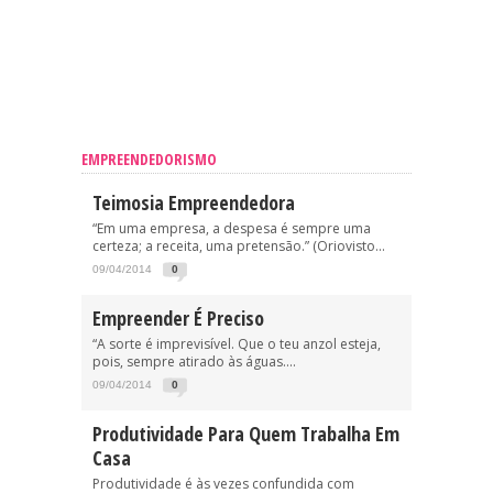
EMPREENDEDORISMO
Teimosia Empreendedora
“Em uma empresa, a despesa é sempre uma
certeza; a receita, uma pretensão.” (Oriovisto...
09/04/2014
0
Empreender É Preciso
“A sorte é imprevisível. Que o teu anzol esteja,
pois, sempre atirado às águas....
09/04/2014
0
Produtividade Para Quem Trabalha Em
Casa
Produtividade é às vezes confundida com