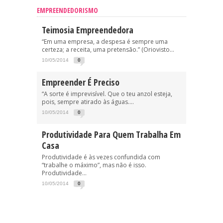
EMPREENDEDORISMO
Teimosia Empreendedora
“Em uma empresa, a despesa é sempre uma
certeza; a receita, uma pretensão.” (Oriovisto...
10/05/2014
0
Empreender É Preciso
“A sorte é imprevisível. Que o teu anzol esteja,
pois, sempre atirado às águas....
10/05/2014
0
Produtividade Para Quem Trabalha Em
Casa
Produtividade é às vezes confundida com
“trabalhe o máximo”, mas não é isso.
Produtividade...
10/05/2014
0