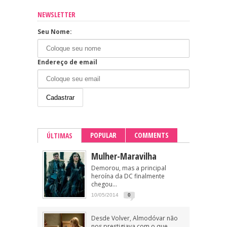
NEWSLETTER
Seu Nome:
Endereço de email
POPULAR
COMMENTS
ÚLTIMAS
Mulher-Maravilha
Demorou, mas a principal
heroína da DC finalmente
chegou...
10/05/2014
0
Desde Volver, Almodóvar não
nos prestigiava com o que...