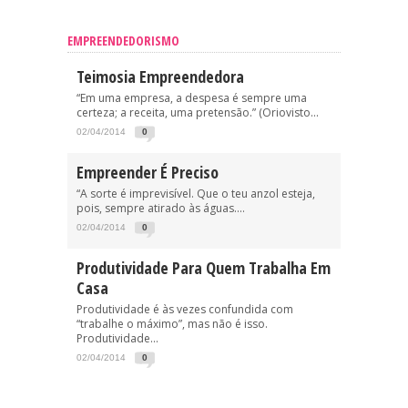
EMPREENDEDORISMO
Teimosia Empreendedora
“Em uma empresa, a despesa é sempre uma
certeza; a receita, uma pretensão.” (Oriovisto...
02/04/2014
0
Empreender É Preciso
“A sorte é imprevisível. Que o teu anzol esteja,
pois, sempre atirado às águas....
02/04/2014
0
Produtividade Para Quem Trabalha Em
Casa
Produtividade é às vezes confundida com
“trabalhe o máximo”, mas não é isso.
Produtividade...
02/04/2014
0