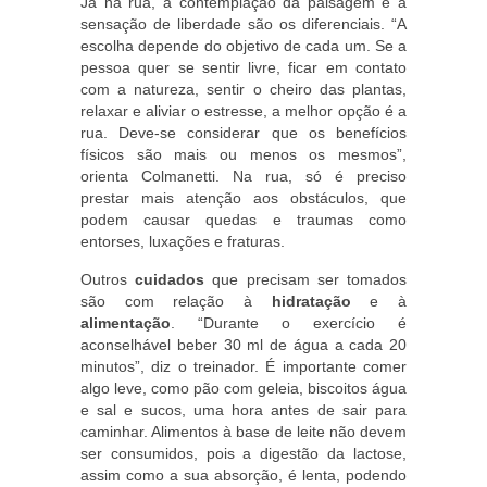
Já na rua, a contemplação da paisagem e a
sensação de liberdade são os diferenciais. “A
escolha depende do objetivo de cada um. Se a
pessoa quer se sentir livre, ficar em contato
com a natureza, sentir o cheiro das plantas,
relaxar e aliviar o estresse, a melhor opção é a
rua. Deve-se considerar que os benefícios
físicos são mais ou menos os mesmos”,
orienta Colmanetti. Na rua, só é preciso
prestar mais atenção aos obstáculos, que
podem causar quedas e traumas como
entorses, luxações e fraturas.
Outros
cuidados
que precisam ser tomados
são com relação à
hidratação
e à
alimentação
. “Durante o exercício é
aconselhável beber 30 ml de água a cada 20
minutos”, diz o treinador. É importante comer
algo leve, como pão com geleia, biscoitos água
e sal e sucos, uma hora antes de sair para
caminhar. Alimentos à base de leite não devem
ser consumidos, pois a digestão da lactose,
assim como a sua absorção, é lenta, podendo