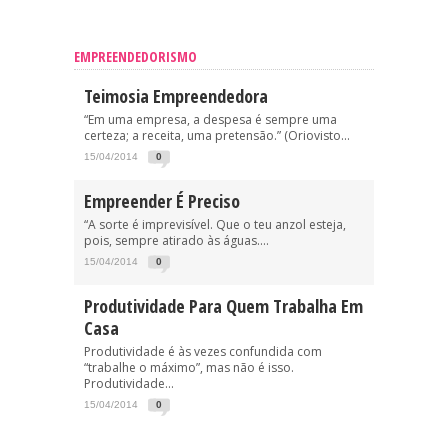
EMPREENDEDORISMO
Teimosia Empreendedora
“Em uma empresa, a despesa é sempre uma
certeza; a receita, uma pretensão.” (Oriovisto...
15/04/2014
0
Empreender É Preciso
“A sorte é imprevisível. Que o teu anzol esteja,
pois, sempre atirado às águas....
15/04/2014
0
Produtividade Para Quem Trabalha Em
Casa
Produtividade é às vezes confundida com
“trabalhe o máximo”, mas não é isso.
Produtividade...
15/04/2014
0