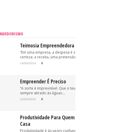
ENDEDORISMO
Teimosia Empreendedora
“Em uma empresa, a despesa é sempre uma
certeza; a receita, uma pretensão.” (Oriovisto...
14/04/2014
0
Empreender É Preciso
“A sorte é imprevisível. Que o teu anzol esteja, pois,
sempre atirado às águas....
14/04/2014
0
Produtividade Para Quem Trabalha Em
Casa
Produtividade é às vezes confundida com “trabalhe