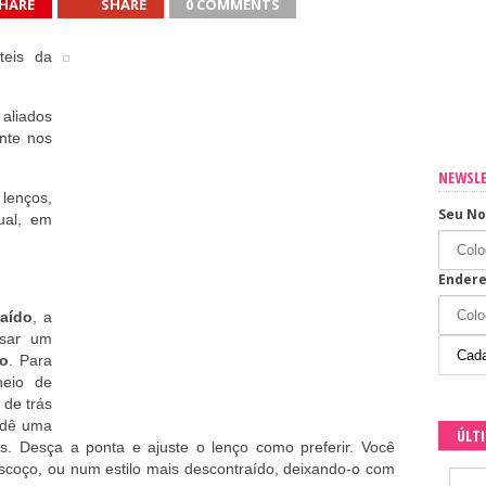
HARE
SHARE
0 COMMENTS
sua casa
teis da
os os dias
 aliados
nte nos
NEWSL
lenços,
Seu N
ual, em
Endere
aído
, a
sar um
o
. Para
heio de
 de trás
 dê uma
ÚLT
. Desça a ponta e ajuste o lenço como preferir. Você
escoço, ou num estilo mais descontraído, deixando-o com