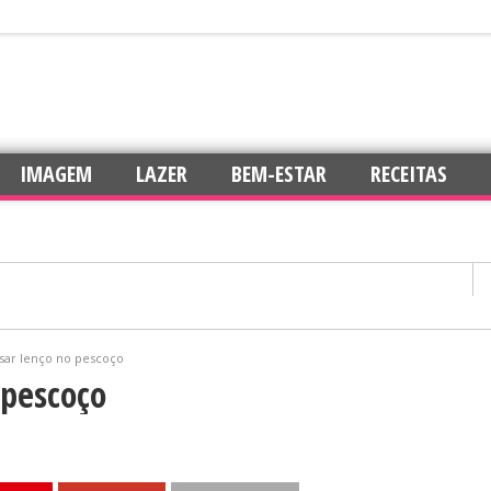
IMAGEM
LAZER
BEM-ESTAR
RECEITAS
ar lenço no pescoço
confiança
 pescoço