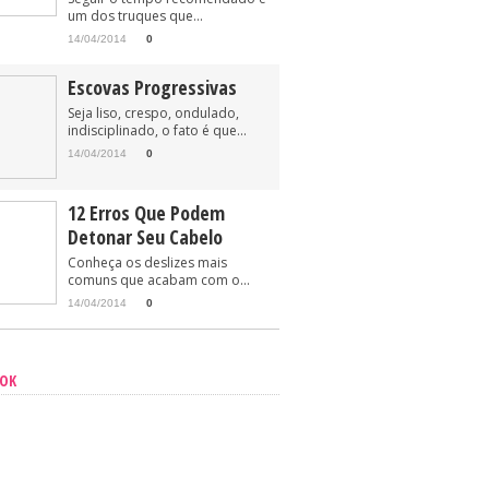
um dos truques que...
14/04/2014
0
Escovas Progressivas
Seja liso, crespo, ondulado,
indisciplinado, o fato é que...
14/04/2014
0
12 Erros Que Podem
Detonar Seu Cabelo
Conheça os deslizes mais
comuns que acabam com o...
14/04/2014
0
OOK