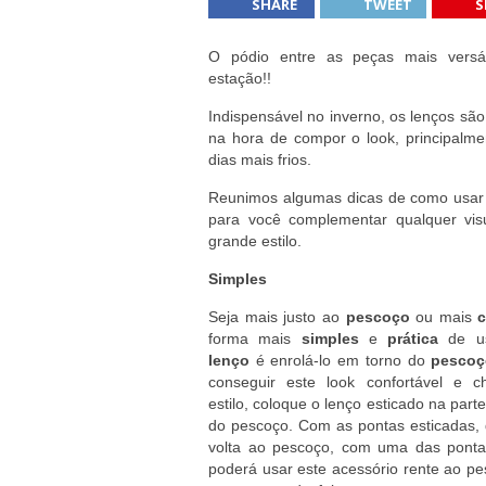
SHARE
TWEET
S
Feng Shui para melhorar a energia da 
Fondue de Chocolate
O pódio entre as peças mais versá
estação!!
6 atitudes positivas para praticar tod
Liderança Positiva
Indispensável no inverno, os lenços são
na hora de compor o look, principalme
dias mais frios.
Reunimos algumas dicas de como usar 
para você complementar qualquer vis
grande estilo.
Simples
Seja mais justo ao
pescoço
ou mais
c
forma mais
simples
e
prática
de u
lenço
é enrolá-lo em torno do
pescoç
conseguir este look confortável e c
estilo, coloque o lenço esticado na parte
do pescoço. Com as pontas esticadas,
volta ao pescoço, com uma das pontas
poderá usar este acessório rente ao p