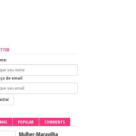
ETTER
ome:
ço de email
IMAS
POPULAR
COMMENTS
Mulher-Maravilha