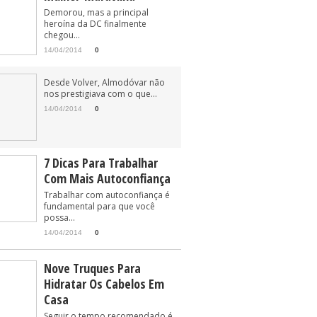
Demorou, mas a principal
heroína da DC finalmente
chegou...
14/04/2014
0
Desde Volver, Almodóvar não
nos prestigiava com o que...
14/04/2014
0
7 Dicas Para Trabalhar
Com Mais Autoconfiança
Trabalhar com autoconfiança é
fundamental para que você
possa...
14/04/2014
0
Nove Truques Para
Hidratar Os Cabelos Em
Casa
Seguir o tempo recomendado é