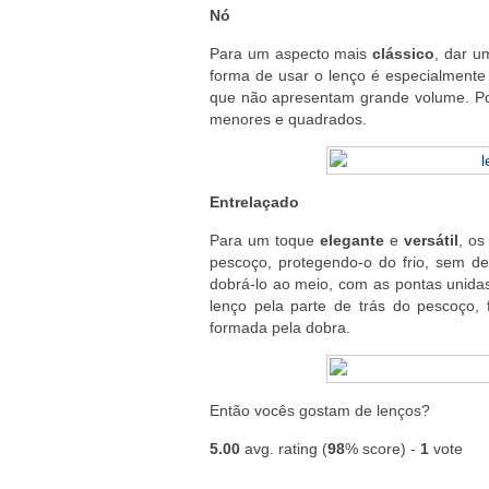
Nó
Para um aspecto mais
clássico
, dar u
forma de usar o lenço é especialmente
que não apresentam grande volume. Pod
menores e quadrados.
Entrelaçado
Para um toque
elegante
e
versátil
, o
pescoço, protegendo-o do frio, sem de
dobrá-lo ao meio, com as pontas unida
lenço pela parte de trás do pescoço,
formada pela dobra.
Então vocês gostam de lenços?
5.00
avg. rating (
98
% score) -
1
vote