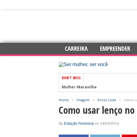
CARREIRA
EMPREENDER
DON'T MISS
Mulher-Maravilha
Home
>
Imagem
>
Dress Code
>
Como us
7 dicas para trabalhar com mais auto
Como usar lenço no
Amar e Ser Livre
Esperança
By
Estação Feminina
on 14/04/2014
Chás para elevar os níveis de energia