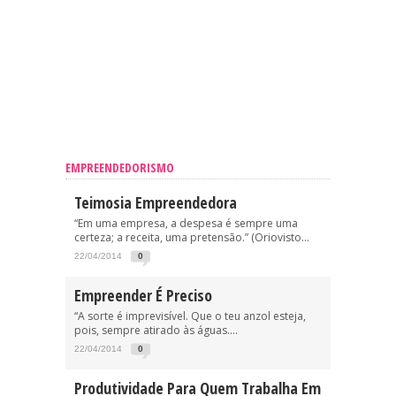
EMPREENDEDORISMO
Teimosia Empreendedora
“Em uma empresa, a despesa é sempre uma
certeza; a receita, uma pretensão.” (Oriovisto...
22/04/2014
0
Empreender É Preciso
“A sorte é imprevisível. Que o teu anzol esteja,
pois, sempre atirado às águas....
22/04/2014
0
Produtividade Para Quem Trabalha Em