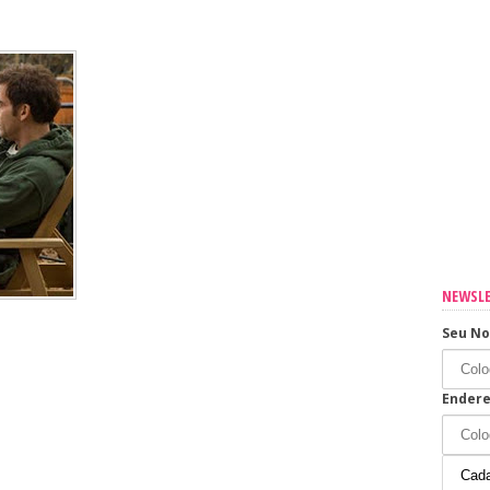
sua casa
os os dias
NEWSL
Seu N
Endere