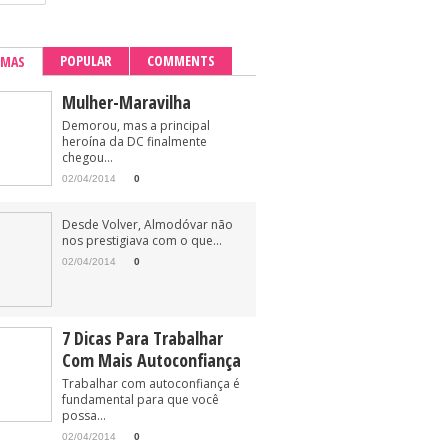
POPULAR
COMMENTS
IMAS
Mulher-Maravilha
Demorou, mas a principal
heroína da DC finalmente
chegou...
02/04/2014
0
Desde Volver, Almodóvar não
nos prestigiava com o que...
02/04/2014
0
7 Dicas Para Trabalhar
Com Mais Autoconfiança
Trabalhar com autoconfiança é
fundamental para que você
possa...
02/04/2014
0