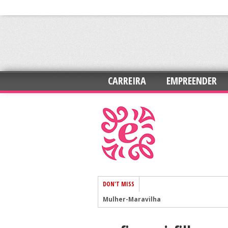
CARREIRA
EMPREENDER
DON'T MISS
Mulher-Maravilha
7 dicas para trabalhar com mais auto