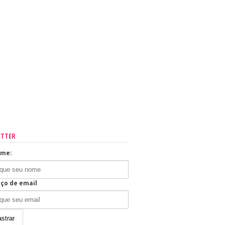
ETTER
ome:
ço de email