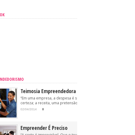
OOK
ENDEDORISMO
Teimosia Empreendedora
“Em uma empresa, a despesa é sempre uma
certeza; a receita, uma pretensão.” (Oriovisto...
02/04/2014
0
Empreender É Preciso
“A sorte é imprevisível. Que o teu anzol esteja, pois,