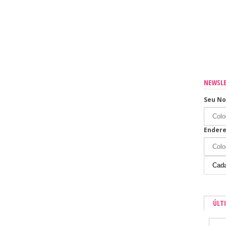
sua casa
os os dias
NEWSL
Seu N
Endere
ÚLT