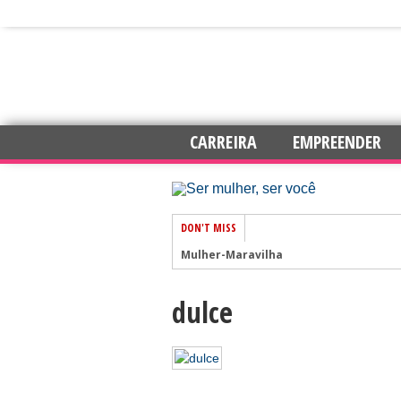
CARREIRA
EMPREENDER
DON'T MISS
Mulher-Maravilha
dulce
7 dicas para trabalhar com mais auto
Amar e Ser Livre
Esperança
Chás para elevar os níveis de energia