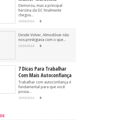
Demorou, mas a principal
heroína da DC finalmente
chegou...
15/04/2014
0
Desde Volver, Almodóvar não
nos prestigiava com o que...
15/04/2014
0
7 Dicas Para Trabalhar
Com Mais Autoconfiança
Trabalhar com autoconfiança é
fundamental para que você
possa...
15/04/2014
0
OOK