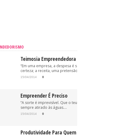
ENDEDORISMO
Teimosia Empreendedora
“Em uma empresa, a despesa é sempre uma
certeza; a receita, uma pretensão.” (Oriovisto...
15/04/2014
0
Empreender É Preciso
“A sorte é imprevisível. Que o teu anzol esteja, pois,
sempre atirado às águas....
15/04/2014
0
Produtividade Para Quem Trabalha Em