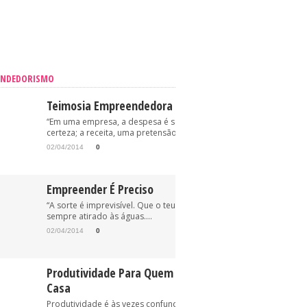
ENDEDORISMO
Teimosia Empreendedora
“Em uma empresa, a despesa é sempre uma
certeza; a receita, uma pretensão.” (Oriovisto...
02/04/2014
0
Empreender É Preciso
“A sorte é imprevisível. Que o teu anzol esteja, pois,
sempre atirado às águas....
02/04/2014
0
Produtividade Para Quem Trabalha Em
Casa
Produtividade é às vezes confundida com “trabalhe