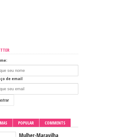
ETTER
ome:
ço de email
IMAS
POPULAR
COMMENTS
Mulher-Maravilha