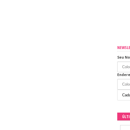
sua casa
os os dias
NEWSL
Seu N
Endere
ÚLT