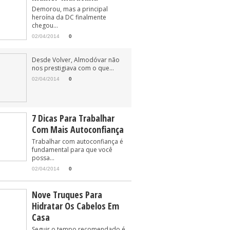
Demorou, mas a principal
heroína da DC finalmente
chegou...
02/04/2014
0
Desde Volver, Almodóvar não
nos prestigiava com o que...
02/04/2014
0
7 Dicas Para Trabalhar
Com Mais Autoconfiança
Trabalhar com autoconfiança é
fundamental para que você
possa...
02/04/2014
0
Nove Truques Para
Hidratar Os Cabelos Em
Casa
Seguir o tempo recomendado é