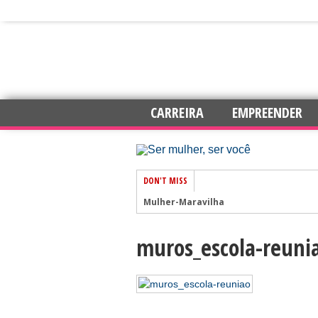
CARREIRA
EMPREENDER
DON'T MISS
Mulher-Maravilha
muros_escola-reuni
7 dicas para trabalhar com mais auto
Amar e Ser Livre
Esperança
Chás para elevar os níveis de energia