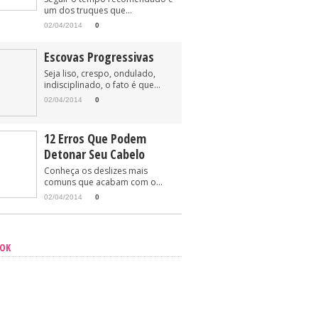
um dos truques que...
02/04/2014
0
Escovas Progressivas
Seja liso, crespo, ondulado,
indisciplinado, o fato é que...
02/04/2014
0
12 Erros Que Podem
Detonar Seu Cabelo
Conheça os deslizes mais
comuns que acabam com o...
02/04/2014
0
OOK