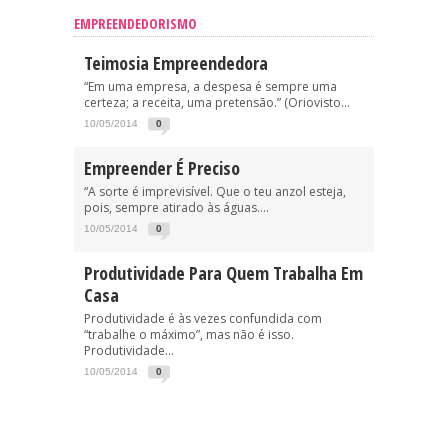
EMPREENDEDORISMO
Teimosia Empreendedora
“Em uma empresa, a despesa é sempre uma
certeza; a receita, uma pretensão.” (Oriovisto...
10/05/2014
0
Empreender É Preciso
“A sorte é imprevisível. Que o teu anzol esteja,
pois, sempre atirado às águas....
10/05/2014
0
Produtividade Para Quem Trabalha Em
Casa
Produtividade é às vezes confundida com
“trabalhe o máximo”, mas não é isso.
Produtividade...
10/05/2014
0