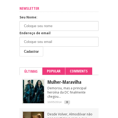
NEWSLETTER
Seu Nome:
Endereço de email
POPULAR
COMMENTS
ÚLTIMAS
Mulher-Maravilha
Demorou, mas a principal
heroína da DC finalmente
chegou...
10/05/2014
0
Desde Volver, Almodóvar não