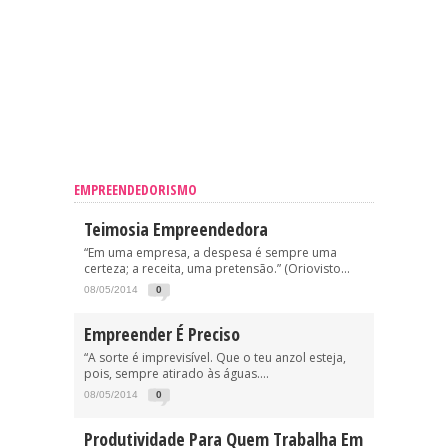
EMPREENDEDORISMO
Teimosia Empreendedora
“Em uma empresa, a despesa é sempre uma
certeza; a receita, uma pretensão.” (Oriovisto...
08/05/2014
0
Empreender É Preciso
“A sorte é imprevisível. Que o teu anzol esteja,
pois, sempre atirado às águas....
08/05/2014
0
Produtividade Para Quem Trabalha Em