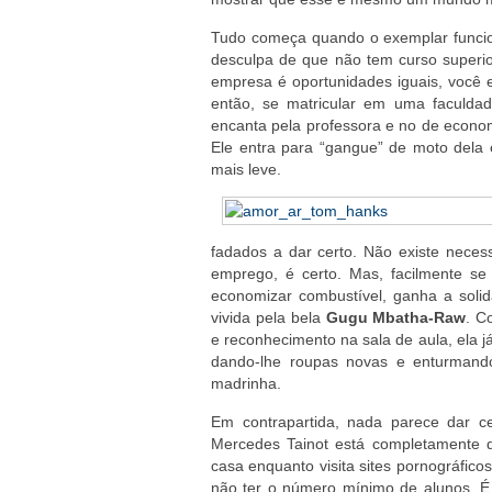
Tudo começa quando o exemplar funci
desculpa de que não tem curso superi
empresa é oportunidades iguais, você es
então, se matricular em uma faculdad
encanta pela professora e no de econo
Ele entra para “gangue” de moto dela 
mais leve.
fadados a dar certo. Não existe neces
emprego, é certo. Mas, facilmente s
economizar combustível, ganha a solid
vivida pela bela
Gugu Mbatha-Raw
. C
e reconhecimento na sala de aula, ela 
dando-lhe roupas novas e enturmand
madrinha.
Em contrapartida, nada parece dar 
Mercedes Tainot está completamente 
casa enquanto visita sites pornográfic
não ter o número mínimo de alunos. É 