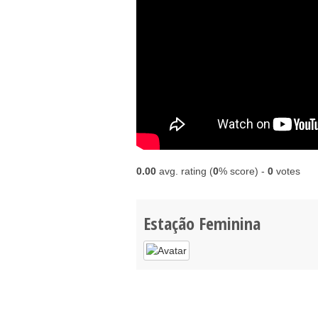
0.00
avg. rating (
0
% score) -
0
votes
Estação Feminina