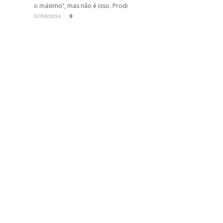
o máximo”, mas não é isso. Produtividade...
02/04/2014
0