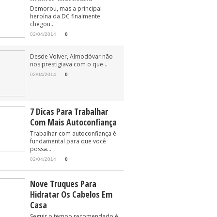
Demorou, mas a principal
heroína da DC finalmente
chegou...
02/04/2014
0
Desde Volver, Almodóvar não
nos prestigiava com o que...
02/04/2014
0
7 Dicas Para Trabalhar
Com Mais Autoconfiança
Trabalhar com autoconfiança é
fundamental para que você
possa...
02/04/2014
0
Nove Truques Para
Hidratar Os Cabelos Em
Casa
Seguir o tempo recomendado é