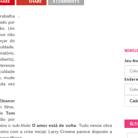
HARE
SHARE
0 COMMENTS
sua casa
rabalha
hido por
os os dias
mês. Um
 por não
eçar do
culdade.
NEWSL
atório,
oberts),
Seu N
teresse
aculdade
s, mude
Endere
ada vez
Eleanor
 filme,
 de
Tom
Não por
ÚLT
ntou o sub-título
O amor está de volta
. Tudo nessa obra
esmo com a crise inicial, Larry Crowne parece disposto a
aravilhoso.