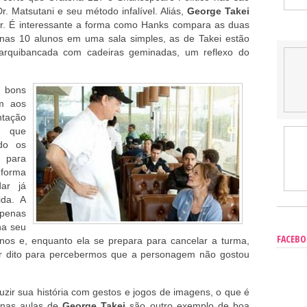
. Matsutani e seu método infalível. Aliás,
George Takei
or. É interessante a forma como Hanks compara as duas
nas 10 alunos em uma sala simples, as de Takei estão
o arquibancada com cadeiras geminadas, um reflexo do
o bons
m aos
ntação
, que
do os
 para
 forma
ar já
ida. A
apenas
ha seu
FACEB
nos e, enquanto ela se prepara para cancelar a turma,
er dito para percebermos que a personagem não gostou
zir sua história com gestos e jogos de imagens, o que é
r nas aulas de
George Takei
são outro exemplo de boa