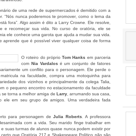
onário de uma rede de supermercados é demitido com a
or. “Nós nunca poderemos te promover, como o lema da
tá fora”. Algo assim é dito a Larry Crowne. Ele resolve,
e e recomeçar sua vida. No curso de oratória, ele se
mia ele conhece uma garota que ajuda a mudar sua vida.
e aprende que é possível viver qualquer coisa de forma
O roteiro do próprio
Tom Hanks
em parceria
com
Nia Vardalos
é um conjunto de fatores
sariamente um conflito para o personagem. Ele perde o
e matricula na faculdade, compra uma motoquinha para
ariedade dos vizinhos e principalmente da colega Talia,
om o pequeno encontro no estacionamento da faculdade
já se torna a melhor amiga de
Larry
, arrumando sua casa,
o ele em seu grupo de amigos. Uma verdadeira fada
certo para personagem de
Julia Roberts
. A professora
desanimada com a vida. Seu marido finge trabalhar em
os e suas turmas de alunos quase nunca podem existir por
certo que Oratória 217 e Shakespeare Político não são