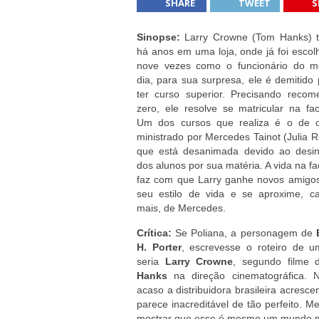
SHARE
TWEET
S
Feng Shui para melhorar a energia da 
Fondue de Chocolate
Sinopse:
Larry Crowne (Tom Hanks) t
há anos em uma loja, onde já foi escol
6 atitudes positivas para praticar tod
nove vezes como o funcionário do 
Liderança Positiva
dia, para sua surpresa, ele é demitido
ter curso superior. Precisando recom
zero, ele resolve se matricular na fa
Um dos cursos que realiza é o de or
ministrado por Mercedes Tainot (Julia R
que está desanimada devido ao desin
dos alunos por sua matéria. A vida na f
faz com que Larry ganhe novos amigo
seu estilo de vida e se aproxime, c
mais, de Mercedes.
Crítica:
Se Poliana, a personagem de
H. Porter
, escrevesse o roteiro de um
seria
Larry Crowne
, segundo filme
Hanks
na direção cinematográfica. 
acaso a distribuidora brasileira acresce
parece inacreditável de tão perfeito. M
mostrar que esse é mesmo um mundo m