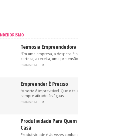
ENDEDORISMO
Teimosia Empreendedora
“Em uma empresa, a despesa é sempre uma
certeza; a receita, uma pretensão.” (Oriovisto...
02/04/2014
0
Empreender É Preciso
“A sorte é imprevisível. Que o teu anzol esteja, pois,
sempre atirado às águas....
02/04/2014
0
Produtividade Para Quem Trabalha Em
Casa
Produtividade é às vezes confundida com “trabalhe