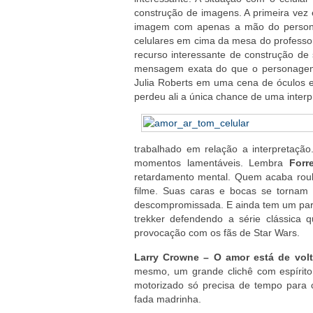
construção de imagens. A primeira vez 
imagem com apenas a mão do persona
celulares em cima da mesa do professo
recurso interessante de construção 
mensagem exata do que o personagem e
Julia Roberts em uma cena de óculos e
perdeu ali a única chance de uma inter
trabalhado em relação a interpretaçã
momentos lamentáveis. Lembra
Forr
retardamento mental. Quem acaba r
filme. Suas caras e bocas se tornam 
descompromissada. E ainda tem um para
trekker defendendo a série clássica q
provocação com os fãs de Star Wars.
Larry Crowne – O amor está de vol
mesmo, um grande clichê com espírito
motorizado só precisa de tempo para
fada madrinha.