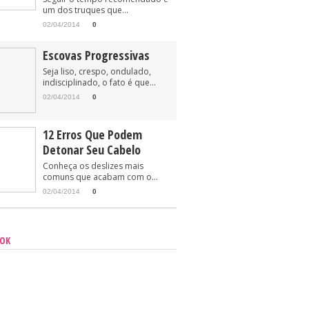
um dos truques que...
02/04/2014
0
Escovas Progressivas
Seja liso, crespo, ondulado,
indisciplinado, o fato é que...
02/04/2014
0
12 Erros Que Podem
Detonar Seu Cabelo
Conheça os deslizes mais
comuns que acabam com o...
02/04/2014
0
OOK