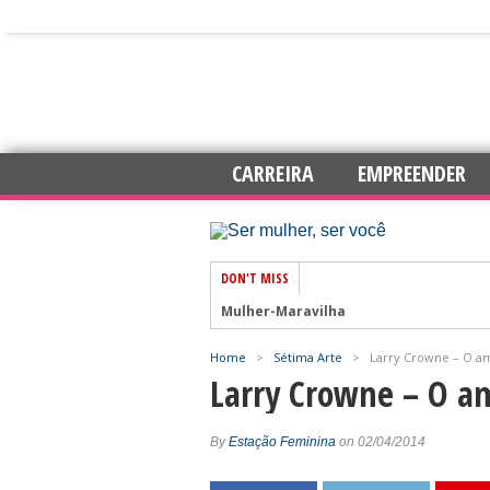
CARREIRA
EMPREENDER
DON'T MISS
Mulher-Maravilha
Home
>
Sétima Arte
>
Larry Crowne – O am
7 dicas para trabalhar com mais auto
Larry Crowne – O am
Amar e Ser Livre
Esperança
By
Estação Feminina
on 02/04/2014
Chás para elevar os níveis de energia