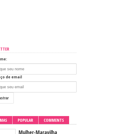
ETTER
ome:
ço de email
IMAS
POPULAR
COMMENTS
Mulher-Maravilha