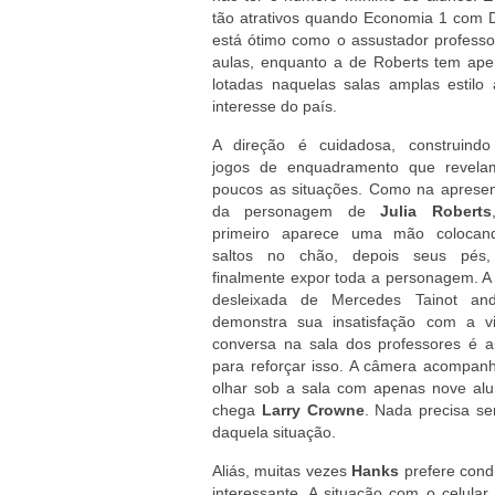
tão atrativos quando Economia 1 com Dr
está ótimo como o assustador profess
aulas, enquanto a de Roberts tem ape
lotadas naquelas salas amplas estil
interesse do país.
A direção é cuidadosa, construind
jogos de enquadramento que revela
poucos as situações. Como na aprese
da personagem de
Julia Roberts
primeiro aparece uma mão colocan
saltos no chão, depois seus pés,
finalmente expor toda a personagem. A
desleixada de Mercedes Tainot and
demonstra sua insatisfação com a v
conversa na sala dos professores é 
para reforçar isso. A câmera acompan
olhar sob a sala com apenas nove alu
chega
Larry Crowne
. Nada precisa s
daquela situação.
Aliás, muitas vezes
Hanks
prefere condu
interessante. A situação com o celula