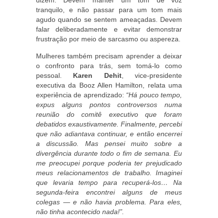
dizem. Devem manter um tom de voz
tranquilo, e não passar para um tom mais
agudo quando se sentem ameaçadas. Devem
falar deliberadamente e evitar demonstrar
frustração por meio de sarcasmo ou aspereza.
Mulheres também precisam aprender a deixar
o confronto para trás, sem tomá-lo como
pessoal.
Karen Dehit
, vice-presidente
executiva da Booz Allen Hamilton, relata uma
experiência de aprendizado:
“Há pouco tempo,
expus alguns pontos controversos numa
reunião do comitê executivo que foram
debatidos exaustivamente. Finalmente, percebi
que não adiantava continuar, e então encerrei
a discussão. Mas pensei muito sobre a
divergência durante todo o fim de semana. Eu
me preocupei porque poderia ter prejudicado
meus relacionamentos de trabalho. Imaginei
que levaria tempo para recuperá-los… Na
segunda-feira encontrei alguns de meus
colegas — e não havia problema. Para eles,
não tinha acontecido nada!”.