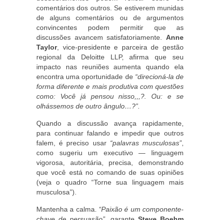
comentários dos outros. Se estiverem munidas
de alguns comentários ou de argumentos
convincentes podem permitir que as
discussões avancem satisfatoriamente.
Anne
Taylor
, vice-presidente e parceira de gestão
regional da Deloitte LLP, afirma que seu
impacto nas reuniões aumenta quando ela
encontra uma oportunidade de
“direcioná-la de
forma diferente e mais produtiva com questões
como: Você já pensou nisso,,,?. Ou: e se
olhássemos de outro ângulo…?”.
Quando a discussão avança rapidamente,
para continuar falando e impedir que outros
falem, é preciso usar
“palavras musculosas”
,
como sugeriu um executivo — linguagem
vigorosa, autoritária, precisa, demonstrando
que você está no comando de suas opiniões
(veja o quadro “Torne sua linguagem mais
musculosa”).
Mantenha a calma.
“Paixão é um componente-
chave de persuasão”
, garante
Steve Boehm