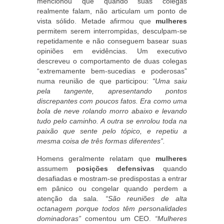
mencionou que quando suas colegas
realmente falam, não articulam um ponto de
vista sólido. Metade afirmou que
mulheres
permitem serem interrompidas, desculpam-se
repetidamente e não conseguem basear suas
opiniões em evidências. Um executivo
descreveu o comportamento de duas colegas
“extremamente bem-sucedias e poderosas”
numa reunião de que participou:
“Uma saiu
pela tangente, apresentando pontos
discrepantes com poucos fatos. Era como uma
bola de neve rolando morro abaixo e levando
tudo pelo caminho. A outra se enrolou toda na
paixão que sente pelo tópico, e repetiu a
mesma coisa de três formas diferentes”.
Homens geralmente relatam que
mulheres
assumem
posições defensivas
quando
desafiadas e mostram-se predispostas a entrar
em pânico ou congelar quando perdem a
atenção da sala.
“São reuniões de alta
octanagem porque todos têm personalidades
dominadoras”
comentou um CEO.
“Mulheres