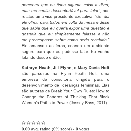
percebeu que eu tinha alguma coisa a dizer,
mas me sentia desconfortável para falar”
, nos
relatou uma vice-presidente executiva.
“Um dia
ele olhou para todos em volta da mesa e disse
que sabia que eu queria expor uma questão e
gostaria que eu simplesmente falasse e não
me preocupasse sobre como seria recebida.”
Ele amansou as feras, criando um ambiente
seguro para que eu pudesse falar. Eu venho
falando desde então.
Kathryn Heath
,
Jill Flynn
, e
Mary Davis Holt
são parceiras na Flynn Heath Holt, uma
empresa de consultoria dirigida para o
desenvolvimento de lideranças femininas. Elas
são autoras de Break Your Own Rules: How to
Change the Patterns of Thinking That Block
Women’s Paths to Power (Jossey-Bass, 2011).
0.00
avg. rating (
0
% score) -
0
votes