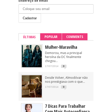
Endereço de email
POPULAR
COMMENTS
ÚLTIMAS
Mulher-Maravilha
Demorou, mas a principal
heroína da DC finalmente
chegou...
17/07/2014
0
Desde Volver, Almodóvar não
nos prestigiava com o que...
17/07/2014
0
7 Dicas Para Trabalhar
Com Mais Autoconfiança