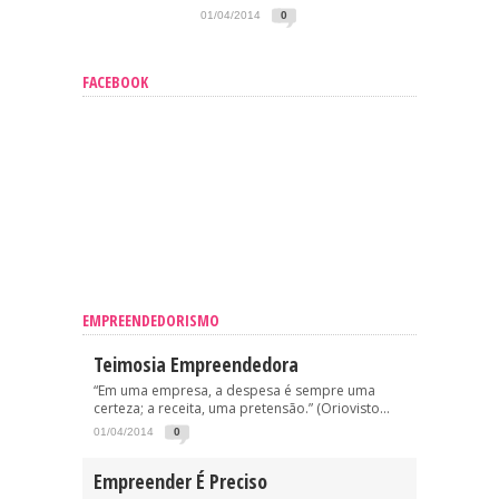
01/04/2014
0
FACEBOOK
EMPREENDEDORISMO
Teimosia Empreendedora
“Em uma empresa, a despesa é sempre uma
certeza; a receita, uma pretensão.” (Oriovisto...
01/04/2014
0
Empreender É Preciso