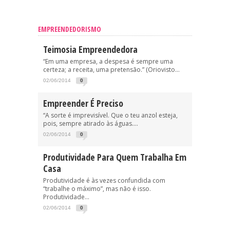
EMPREENDEDORISMO
Teimosia Empreendedora
“Em uma empresa, a despesa é sempre uma
certeza; a receita, uma pretensão.” (Oriovisto...
02/06/2014
0
Empreender É Preciso
“A sorte é imprevisível. Que o teu anzol esteja,
pois, sempre atirado às águas....
02/06/2014
0
Produtividade Para Quem Trabalha Em
Casa
Produtividade é às vezes confundida com
“trabalhe o máximo”, mas não é isso.
Produtividade...
02/06/2014
0