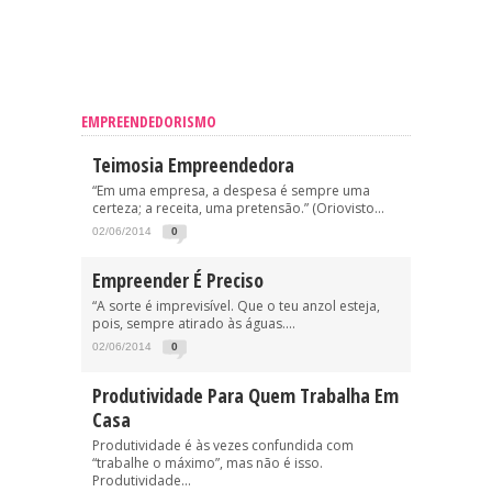
EMPREENDEDORISMO
Teimosia Empreendedora
“Em uma empresa, a despesa é sempre uma
certeza; a receita, uma pretensão.” (Oriovisto...
02/06/2014
0
Empreender É Preciso
“A sorte é imprevisível. Que o teu anzol esteja,
pois, sempre atirado às águas....
02/06/2014
0
Produtividade Para Quem Trabalha Em
Casa
Produtividade é às vezes confundida com
“trabalhe o máximo”, mas não é isso.
Produtividade...