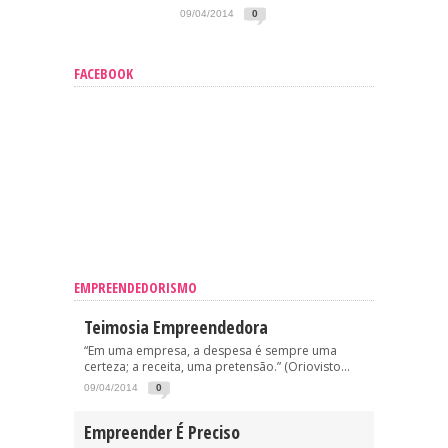
09/04/2014
0
FACEBOOK
EMPREENDEDORISMO
Teimosia Empreendedora
“Em uma empresa, a despesa é sempre uma
certeza; a receita, uma pretensão.” (Oriovisto...
09/04/2014
0
Empreender É Preciso