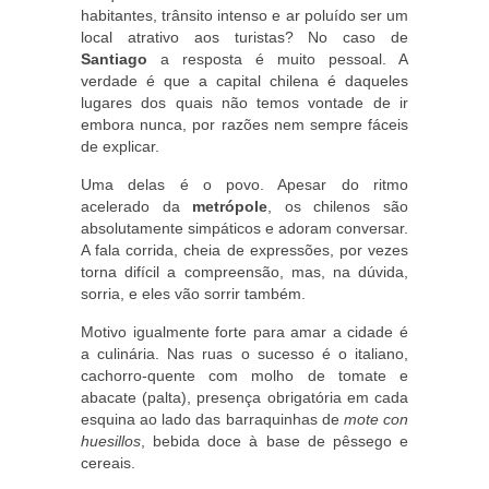
habitantes, trânsito intenso e ar poluído ser um
local atrativo aos turistas? No caso de
Santiago
a resposta é muito pessoal. A
verdade é que a capital chilena é daqueles
lugares dos quais não temos vontade de ir
embora nunca, por razões nem sempre fáceis
de explicar.
Uma delas é o povo. Apesar do ritmo
acelerado da
metrópole
, os chilenos são
absolutamente simpáticos e adoram conversar.
A fala corrida, cheia de expressões, por vezes
torna difícil a compreensão, mas, na dúvida,
sorria, e eles vão sorrir também.
Motivo igualmente forte para amar a cidade é
a culinária. Nas ruas o sucesso é o italiano,
cachorro-quente com molho de tomate e
abacate (palta), presença obrigatória em cada
esquina ao lado das barraquinhas de
mote con
huesillos
, bebida doce à base de pêssego e
cereais.