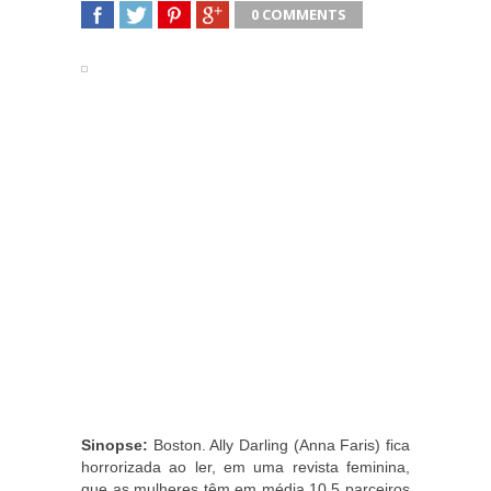
0 COMMENTS
SHARE
TWEET
SHARE
SHARE
Sinopse:
Boston. Ally Darling (Anna Faris) fica
horrorizada ao ler, em uma revista feminina,
que as mulheres têm em média 10,5 parceiros