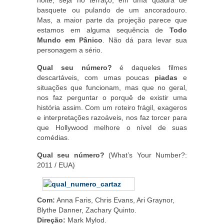
noite, seja no terraço, em uma quadra de
basquete ou pulando de um ancoradouro.
Mas, a maior parte da projeção parece que
estamos em alguma sequência de
Todo
Mundo em Pânico
. Não dá para levar sua
personagem a sério.
Qual seu número?
é daqueles filmes
descartáveis, com umas poucas
piadas
e
situações que funcionam, mas que no geral,
nos faz perguntar o porquê de existir uma
história assim. Com um roteiro frágil, exageros
e interpretações razoáveis, nos faz torcer para
que Hollywood melhore o nível de suas
comédias.
Qual seu número?
(What’s Your Number?:
2011 / EUA)
Com:
Anna Faris, Chris Evans, Ari Graynor,
Blythe Danner, Zachary Quinto.
Direção:
Mark Mylod.