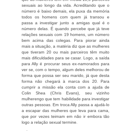
sexuais ao longo da vida. Acreditando que o
número é baixo demais, ela puxa da memória
todos os homens com quem já transou e
passa a investigar junto a amigas qual é o
número delas. É quando percebe que já teve
relações sexuais com 19 homens, um número
bem acima das colegas. Para piorar ainda
mais a situação, a matéria diz que as mulheres
que tiveram 20 ou mais parceiros têm muito
mais dificuldades para se casar. Logo, a saída
para Ally é procurar seus ex-namorados para
ver se, com o tempo, algum deles melhorou de
forma que possa ser seu marido, já que desta
forma não chegará à marca dos 20. Para
cumprir a missão ela conta com a ajuda de
Colin Shea (Chris Evans), seu vizinho
mulherengo que tem habilidade para investigar
outras pessoas. Em troca Ally passa a ajudá-lo
a escapar das mulheres que leva para cama,
que por vezes teimam em não ir embora tão
logo a relação sexual termine.