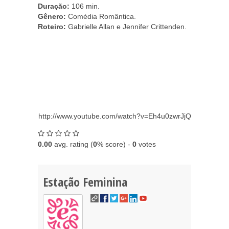
Duração:
106 min.
Gênero:
Comédia Romântica.
Roteiro:
Gabrielle Allan e Jennifer Crittenden.
http://www.youtube.com/watch?v=Eh4u0zwrJjQ
0.00
avg. rating (
0
% score) -
0
votes
Estação Feminina