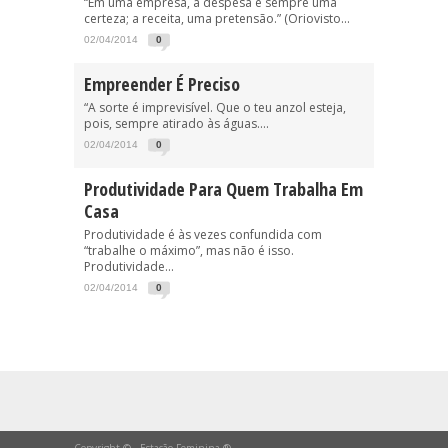
“Em uma empresa, a despesa é sempre uma
certeza; a receita, uma pretensão.” (Oriovisto...
02/04/2014
0
Empreender É Preciso
“A sorte é imprevisível. Que o teu anzol esteja,
pois, sempre atirado às águas....
02/04/2014
0
Produtividade Para Quem Trabalha Em
Casa
Produtividade é às vezes confundida com
“trabalhe o máximo”, mas não é isso.
Produtividade...
02/04/2014
0