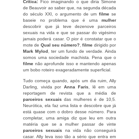
Crítica:
Fico imaginando o que diria Simone
de Beauvoir ao saber que, na segunda década
do século XXI, o argumento de um
filme
se
baseie no problema que é uma
mulher
descobrir que já teve dezenove parceiros
sexuais na vida e que se passar do vigésimo
jamais poderá casar. O pior é constatar que o
mote de
Qual seu número?
,
filme
dirigido por
Mark Mylod
, ter um fundo de verdade. Ainda
somos uma sociedade machista. Pena que o
filme
não aprofunde isso e mantendo apenas
um bobo roteiro exageradamente superficial.
Tudo começa quando, após um dia ruim, Ally
Darling, vivida por
Anna Faris
, lê em uma
reportagem de revista que a média de
parceiros sexuais
das mulheres é de 10,5.
Neurótica, ela faz uma lista e descobre que já
está quase com o dobro desse número. Para
completar, uma amiga diz que leu em outra
matéria que se a mulher passar de vinte
parceiros sexuais
na vida não conseguirá
casar. Ally leva isso tão a sério que entra em