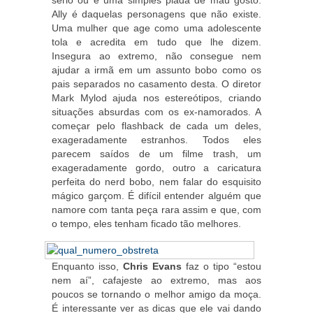
sério ou é uma simples piada de mau gosto.
Ally é daquelas personagens que não existe.
Uma mulher que age como uma adolescente
tola e acredita em tudo que lhe dizem.
Insegura ao extremo, não consegue nem
ajudar a irmã em um assunto bobo como os
pais separados no casamento desta. O diretor
Mark Mylod ajuda nos estereótipos, criando
situações absurdas com os ex-namorados. A
começar pelo flashback de cada um deles,
exageradamente estranhos. Todos eles
parecem saídos de um filme trash, um
exageradamente gordo, outro a caricatura
perfeita do nerd bobo, nem falar do esquisito
mágico garçom. É difícil entender alguém que
namore com tanta peça rara assim e que, com
o tempo, eles tenham ficado tão melhores.
Enquanto isso,
Chris Evans
faz o tipo “estou
nem aí”, cafajeste ao extremo, mas aos
poucos se tornando o melhor amigo da moça.
É interessante ver as dicas que ele vai dando