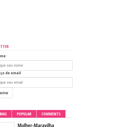
ETTER
ome:
ço de email
IMAS
POPULAR
COMMENTS
Mulher-Maravilha