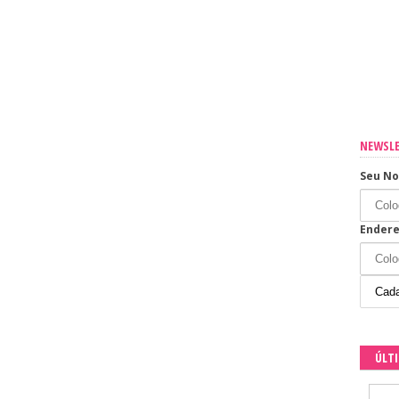
sua casa
os os dias
NEWSL
Seu N
Endere
ÚLT