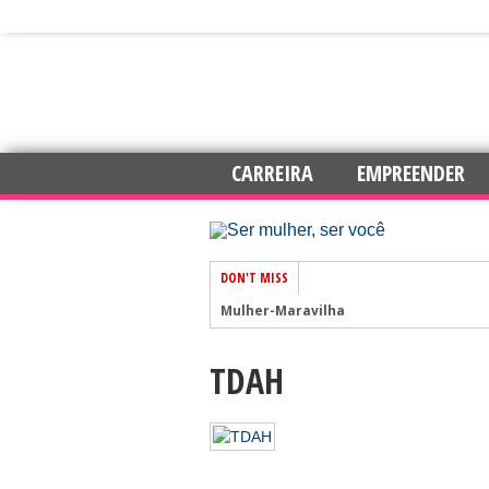
CARREIRA
EMPREENDER
DON'T MISS
Mulher-Maravilha
TDAH
7 dicas para trabalhar com mais auto
Amar e Ser Livre
Esperança
Chás para elevar os níveis de energia