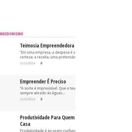
ENDEDORISMO
Teimosia Empreendedora
“Em uma empresa, a despesa é sempre uma
certeza; a receita, uma pretensão.” (Oriovisto...
11/11/2014
0
Empreender É Preciso
“A sorte é imprevisível. Que o teu anzol esteja, pois,
sempre atirado às águas....
11/11/2014
0
Produtividade Para Quem Trabalha Em
Casa
Produtividade é às vezes confundida com “trabalhe