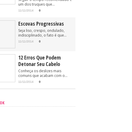
um dos truques que...
11/11/2014
0
Escovas Progressivas
Seja liso, crespo, ondulado,
indisciplinado, o fato é que...
11/11/2014
0
12 Erros Que Podem
Detonar Seu Cabelo
Conheça os deslizes mais
comuns que acabam com o...
11/11/2014
0
OOK