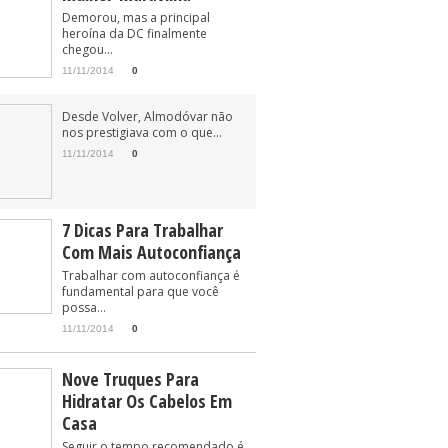
Demorou, mas a principal
heroína da DC finalmente
chegou...
11/11/2014
0
Desde Volver, Almodóvar não
nos prestigiava com o que...
11/11/2014
0
7 Dicas Para Trabalhar
Com Mais Autoconfiança
Trabalhar com autoconfiança é
fundamental para que você
possa...
11/11/2014
0
Nove Truques Para
Hidratar Os Cabelos Em
Casa
Seguir o tempo recomendado é