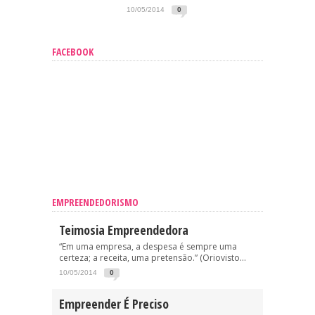
10/05/2014
0
FACEBOOK
EMPREENDEDORISMO
Teimosia Empreendedora
“Em uma empresa, a despesa é sempre uma
certeza; a receita, uma pretensão.” (Oriovisto...
10/05/2014
0
Empreender É Preciso