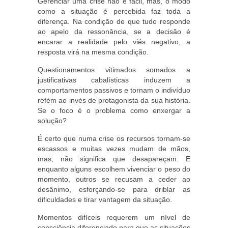
Gerenciar uma crise não é fácil, mas, o modo
como a situação é percebida faz toda a
diferença. Na condição de que tudo responde
ao apelo da ressonância, se a decisão é
encarar a realidade pelo viés negativo, a
resposta virá na mesma condição.
Questionamentos vitimados somados a
justificativas cabalísticas induzem a
comportamentos passivos e tornam o indivíduo
refém ao invés de protagonista da sua história.
Se o foco é o problema como enxergar a
solução?
É certo que numa crise os recursos tornam-se
escassos e muitas vezes mudam de mãos,
mas, não significa que desapareçam. E
enquanto alguns escolhem vivenciar o peso do
momento, outros se recusam a ceder ao
desânimo, esforçando-se para driblar as
dificuldades e tirar vantagem da situação.
Momentos difíceis requerem um nível de
consciência diferenciado para que as situações