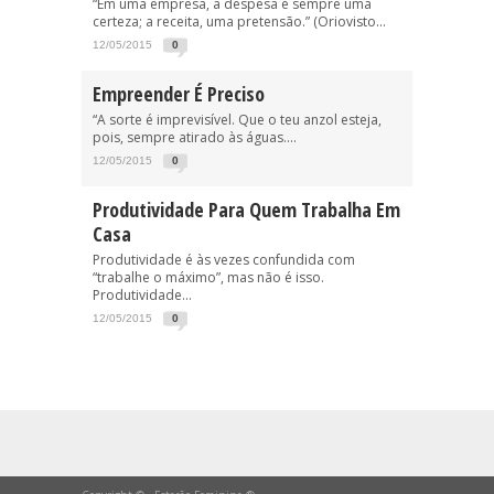
“Em uma empresa, a despesa é sempre uma
certeza; a receita, uma pretensão.” (Oriovisto...
12/05/2015
0
Empreender É Preciso
“A sorte é imprevisível. Que o teu anzol esteja,
pois, sempre atirado às águas....
12/05/2015
0
Produtividade Para Quem Trabalha Em
Casa
Produtividade é às vezes confundida com
“trabalhe o máximo”, mas não é isso.
Produtividade...
12/05/2015
0