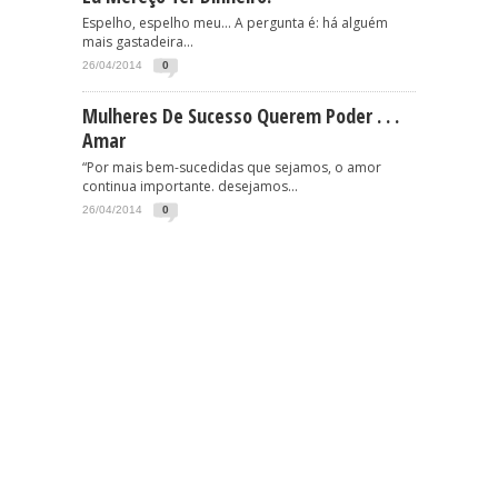
Espelho, espelho meu… A pergunta é: há alguém
mais gastadeira...
26/04/2014
0
Mulheres De Sucesso Querem Poder . . .
Amar
“Por mais bem-sucedidas que sejamos, o amor
continua importante. desejamos...
26/04/2014
0