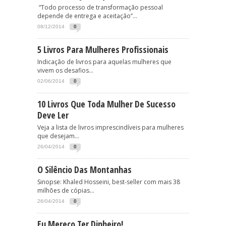
“Todo processo de transformação pessoal
depende de entrega e aceitação”...
08/12/2014
0
5 Livros Para Mulheres Profissionais
Indicação de livros para aquelas mulheres que
vivem os desafios...
02/06/2014
0
10 Livros Que Toda Mulher De Sucesso
Deve Ler
Veja a lista de livros imprescindíveis para mulheres
que desejam...
26/04/2014
0
O Silêncio Das Montanhas
Sinopse: Khaled Hosseini, best-seller com mais 38
milhões de cópias...
26/04/2014
0
Eu Mereço Ter Dinheiro!