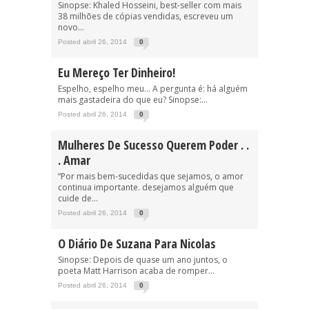
Sinopse: Khaled Hosseini, best-seller com mais
38 milhões de cópias vendidas, escreveu um
novo...
Posted abril 26, 2014
0
Eu Mereço Ter Dinheiro!
Espelho, espelho meu… A pergunta é: há alguém
mais gastadeira do que eu? Sinopse:...
Posted abril 26, 2014
0
Mulheres De Sucesso Querem Poder . .
. Amar
“Por mais bem-sucedidas que sejamos, o amor
continua importante. desejamos alguém que
cuide de...
Posted abril 26, 2014
0
O Diário De Suzana Para Nicolas
Sinopse: Depois de quase um ano juntos, o
poeta Matt Harrison acaba de romper...
Posted abril 26, 2014
0