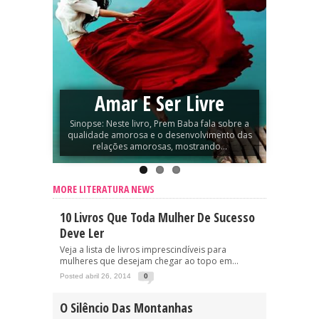
Amar E Ser Livre
Sinopse: Neste livro, Prem Baba fala sobre a
qualidade amorosa e o desenvolvimento das
relações amorosas, mostrando...
MORE LITERATURA NEWS
10 Livros Que Toda Mulher De Sucesso
Deve Ler
Veja a lista de livros imprescindíveis para
mulheres que desejam chegar ao topo em...
Posted abril 26, 2014
0
O Silêncio Das Montanhas