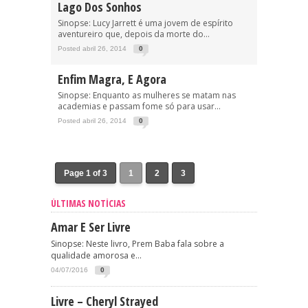
Lago Dos Sonhos
Sinopse: Lucy Jarrett é uma jovem de espírito
aventureiro que, depois da morte do...
Posted abril 26, 2014
0
Enfim Magra, E Agora
Sinopse: Enquanto as mulheres se matam nas
academias e passam fome só para usar...
Posted abril 26, 2014
0
Page 1 of 3
1
2
3
ÚLTIMAS NOTÍCIAS
Amar E Ser Livre
Sinopse: Neste livro, Prem Baba fala sobre a
qualidade amorosa e...
04/07/2016
0
Livre – Cheryl Strayed