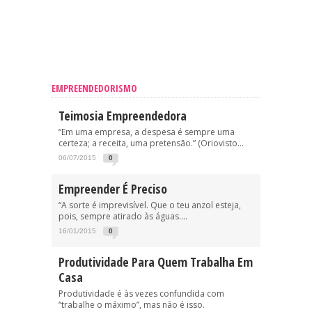
EMPREENDEDORISMO
Teimosia Empreendedora
“Em uma empresa, a despesa é sempre uma
certeza; a receita, uma pretensão.” (Oriovisto...
06/07/2015
0
Empreender É Preciso
“A sorte é imprevisível. Que o teu anzol esteja,
pois, sempre atirado às águas....
16/01/2015
0
Produtividade Para Quem Trabalha Em
Casa
Produtividade é às vezes confundida com
“trabalhe o máximo”, mas não é isso.