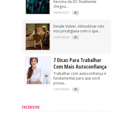
heroína da DC finalmente
chegou...
09/06/2017
0
Desde Volver, Almodóvar não
nos prestigiava com o que...
21/07/2016
0
7 Dicas Para Trabalhar
Com Mais Autoconfiança
Trabalhar com autoconfiança é
fundamental para que você
possa...
13/07/2016
0
FACEBOOK