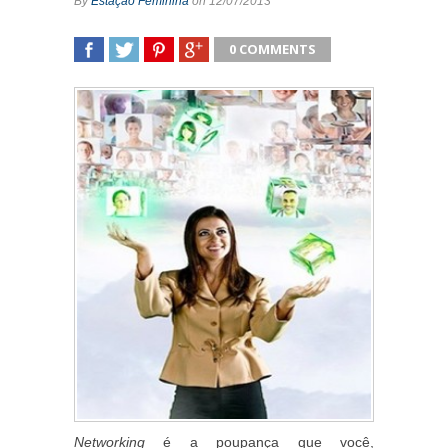
By
Estação Feminina
on 12/07/2013
0 COMMENTS
SHARE
TWEET
SHARE
SHARE
Networking
é a poupança que você,