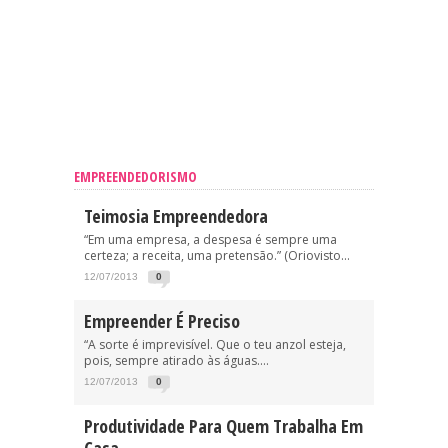
EMPREENDEDORISMO
Teimosia Empreendedora
“Em uma empresa, a despesa é sempre uma
certeza; a receita, uma pretensão.” (Oriovisto...
12/07/2013
0
Empreender É Preciso
“A sorte é imprevisível. Que o teu anzol esteja,
pois, sempre atirado às águas....
12/07/2013
0
Produtividade Para Quem Trabalha Em