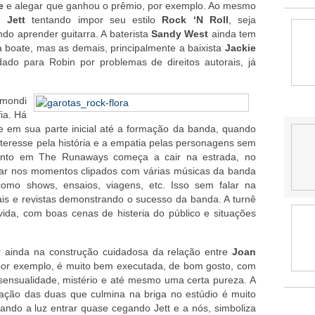
e
e alegar que ganhou o prêmio, por exemplo. Ao mesmo
 Jett
tentando impor seu estilo
Rock ‘N Roll
, seja
o aprender guitarra. A baterista
Sandy West
ainda tem
boate, mas as demais, principalmente a baixista
Jackie
do para Robin por problemas de direitos autorais, já
smondi
ia. Há
 em sua parte inicial até a formação da banda, quando
interesse pela história e a empatia pelas personagens sem
mento em The Runaways começa a cair na estrada, no
gerar nos momentos clipados com várias músicas da banda
mo shows, ensaios, viagens, etc. Isso sem falar na
ais e revistas demonstrando o sucesso da banda. A turnê
ida, com boas cenas de histeria do público e situações
r ainda na construção cuidadosa da relação entre
Joan
 por exemplo, é muito bem executada, de bom gosto, com
sensualidade, mistério e até mesmo uma certa pureza. A
lação das duas que culmina na briga no estúdio é muito
xando a luz entrar quase cegando Jett e a nós, simboliza