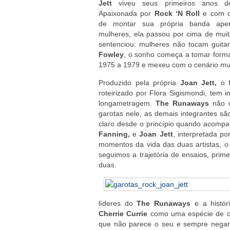
Jett
viveu seus primeiros anos de
Apaixonada por
Rock ‘N Roll
e com o
de montar sua própria banda ape
mulheres, ela passou por cima de muit
sentenciou: mulheres não tocam guita
Fowley
, o sonho começa a tomar form
1975 a 1979 e mexeu com o cenário mu
Produzido pela própria
Joan Jett,
o f
roteirizado por Flora Sigismondi, tem i
longametragem.
The Runaways
não c
garotas nele, as demais integrantes são
claro desde o princípio quando acompan
Fanning,
e
Joan Jett
, interpretada po
momentos da vida das duas artistas, o 
seguimos a trajetória de ensaios, prim
duas.
líderes do
The Runaways
e a histór
Cherrie Currie
como uma espécie de ov
que não parece o seu e sempre negar o