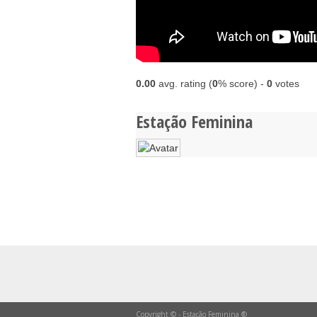
0.00
avg. rating (
0
% score) -
0
votes
Estação Feminina
Copyright © - Estação Feminina ®