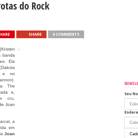
confiança
otas do Rock
HARE
SHARE
0 COMMENTS
sua casa
(Kristen
a banda
os os dias
es. Ela
(Dakota
, e no
annon).
NEWSL
da The
ada e,
Seu N
m cru,
de Joan
Endere
rcal, a
uída em
que
Joan