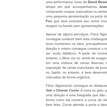
uma performance cover de
David Bowi
tempo em que acompanhamos
Joan
comprando roupas masculinas ou tentand
uma pequena apresentação na porta da 
Fox
que teve inclusive seu nome muda
surgem na banda sem apresentações.
Apesar de alguns percalços, Flora Sigi
consegue conduzir bem esta cinebiograf
bons momentos na obra, principalmente
direção e roteiro consegue construir o 
ser muito didáticos. A partir do mo
entanto, o filme caí no clichê de exa
em uma mistura de cenas diversas co
exposição de várias manchetes de jorn
no Japão, no entanto, é bem desenvolv
colocadas de forma orgânica.
Flora Sigismondi consegue se destaca
Jett
e
Cherrie Currie
. A cena no gelo,
uma direção e uma fotografia que dão 
forma como ela constrói a curva da re
bem feita. Currie abrindo a porta e dei