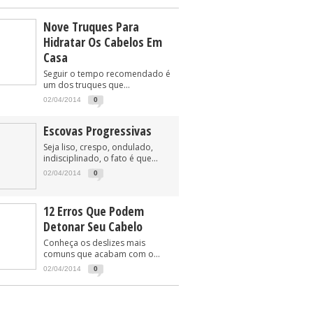
Nove Truques Para
Hidratar Os Cabelos Em
Casa
Seguir o tempo recomendado é
um dos truques que...
02/04/2014
0
Escovas Progressivas
Seja liso, crespo, ondulado,
indisciplinado, o fato é que...
02/04/2014
0
12 Erros Que Podem
Detonar Seu Cabelo
Conheça os deslizes mais
comuns que acabam com o...
02/04/2014
0