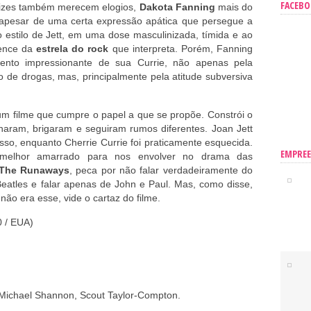
FACEB
rizes também merecem elogios,
Dakota Fanning
mais do
 apesar de uma certa expressão apática que persegue a
 estilo de Jett, em uma dose masculinizada, tímida e ao
ence da
estrela do rock
que interpreta. Porém, Fanning
nto impressionante de sua Currie, não apenas pela
 de drogas, mas, principalmente pela atitude subversiva
m filme que cumpre o papel a que se propõe. Constrói o
lharam, brigaram e seguiram rumos diferentes. Joan Jett
sso, enquanto Cherrie Currie foi praticamente esquecida.
EMPRE
 melhor amarrado para nos envolver no drama das
The Runaways
, peca por não falar verdadeiramente do
Beatles e falar apenas de John e Paul. Mas, como disse,
não era esse, vide o cartaz do filme.
 / EUA)
 Michael Shannon, Scout Taylor-Compton.