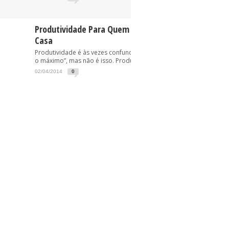
Produtividade Para Quem Trabalha Em
Casa
Produtividade é às vezes confundida com “trabalhe
o máximo”, mas não é isso. Produtividade...
02/04/2014
0