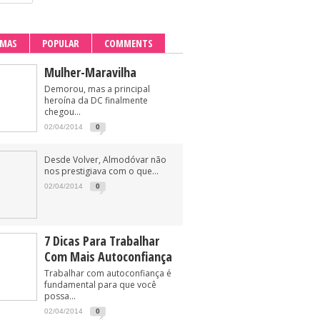
IMAS
POPULAR
COMMENTS
Mulher-Maravilha
Demorou, mas a principal
heroína da DC finalmente
chegou...
02/04/2014
0
Desde Volver, Almodóvar não
nos prestigiava com o que...
02/04/2014
0
7 Dicas Para Trabalhar
Com Mais Autoconfiança
Trabalhar com autoconfiança é
fundamental para que você
possa...
02/04/2014
0