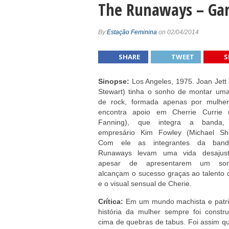
7 dicas para trabalhar com mais auto
The Runaways – Gar
Amar e Ser Livre
Esperança
By
Estação Feminina
on 02/04/2014
Chás para elevar os níveis de energia
SHARE
TWEET
S
Feng Shui para melhorar a energia da 
Fondue de Chocolate
Sinopse:
Los Angeles, 1975. Joan Jett 
Stewart) tinha o sonho de montar um
6 atitudes positivas para praticar tod
de rock, formada apenas por mulher
Liderança Positiva
encontra apoio em Cherrie Currie 
Fanning), que integra a banda
empresário Kim Fowley (Michael Sh
Com ele as integrantes da ban
Runaways levam uma vida desajust
apesar de apresentarem um so
alcançam o sucesso graças ao talento 
e o visual sensual de Cherie.
Crítica:
Em um mundo machista e patria
história da mulher sempre foi constr
cima de quebras de tabus. Foi assim 