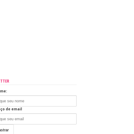
ETTER
ome:
ço de email