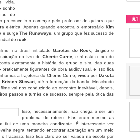
 vida.
 sonho
nas de
ÚLT
o preconceito a começar pelo professor de guitarra que
rra elétrica. Apenas quando encontra o empresário
Kim
a e surge
The Runaways
, um grupo que fez sucesso de
ndial do
rock
.
ilme, no Brasil intitulado
Garotas do Rock
, dirigido e
nspiração no livro de
Cherrie Currie
, e aí está o tom do
onta exatamente a história do grupo e sim, das duas
 praticamente figurantes da obra audiovisual, e isso fica
hamos a trajetória de Cherrie Currie, vivida por
Dakota
r
Kristen Stewart
, até a formação da banda. Mesclando
filme vai nos conduzindo ao encontro inevitável, depois,
eiros passos e turnês de sucesso, sempre pela ótica das
Isso, necessariamente, não chega a ser um
problema de roteiro. Elas eram mesmo as
ia flui de uma maneira condizente. É interessante ver
elha negra, tentando encontrar aceitação em um meio
 fracasso. Isso fica claro ao ser vaiada na escola por