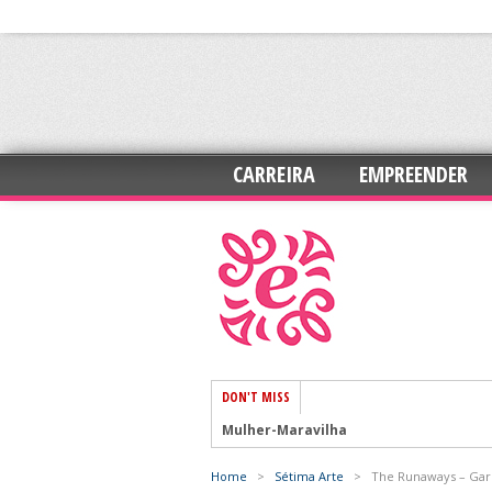
CARREIRA
EMPREENDER
DON'T MISS
Mulher-Maravilha
Home
>
Sétima Arte
>
The Runaways – Gar