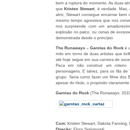
bem a ruptura do momento. As duas at
que
Kristen Stewart
, é verdade. Mas,
atriz, Stewart consegue encarnar bem o
mesmo tempo agressiva que nos conv
nos surpreende com um amadurecime
explosão no palco, ou cenas de excesso
demonstrada desde o princípio.
The Runaways – Garotas do Rock
é u
mito em torno de duas artistas que bri
até hoje segue em sua carreira de suce
Peca em não construir um roteiro
personagens. E talvez, para os fãs de
grupo. Seria como fazer um filme dos 
apesar do título, o propósito claramente 
Garotas do Rock
(The Runaways: 2010
Com:
Kristen Stewart, Dakota Fanning,
Direção:
Flora Sigismondi.