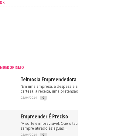
OOK
ENDEDORISMO
Teimosia Empreendedora
“Em uma empresa, a despesa é sempre uma
certeza; a receita, uma pretensão.” (Oriovisto...
02/04/2014
0
Empreender É Preciso
“A sorte é imprevisível. Que o teu anzol esteja, pois,
sempre atirado às águas....
02/04/2014
0