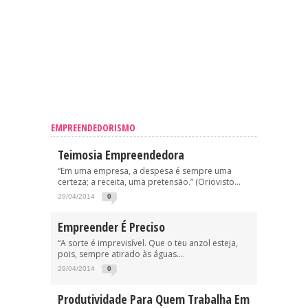
EMPREENDEDORISMO
Teimosia Empreendedora
“Em uma empresa, a despesa é sempre uma
certeza; a receita, uma pretensão.” (Oriovisto...
29/04/2014
0
Empreender É Preciso
“A sorte é imprevisível. Que o teu anzol esteja,
pois, sempre atirado às águas....
29/04/2014
0
Produtividade Para Quem Trabalha Em