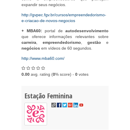
expandir seus negócios.
http://gvpec.fgv.br/cursos/empreendedorismo-
e-criacao-de-novos-negocios
+ MBA60:
portal de
autodesenvolvimento
que oferece informações relevantes sobre
carreira
,
empreendedorismo
,
gestão
e
negócios
em vídeos de 60 segundos.
http://www.mba60.com/
0.00
avg. rating (
0
% score) -
0
votes
Estação Feminina