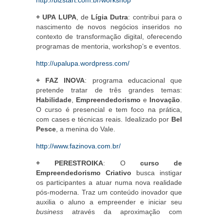
http://bizstart.com.br/workshop
+ UPA LUPA
, de
Lígia Dutra
: contribui para o
nascimento de novos negócios inseridos no
contexto de transformação digital, oferecendo
programas de mentoria, workshop’s e eventos.
http://upalupa.wordpress.com/
+ FAZ INOVA
: programa educacional que
pretende tratar de três grandes temas:
Habilidade
,
Empreendedorismo
e
Inovação
.
O curso é presencial e tem foco na prática,
com cases e técnicas reais. Idealizado por
Bel
Pesce
, a menina do Vale.
http://www.fazinova.com.br/
+ PERESTROIKA
: O
curso de
Empreendedorismo Criativo
busca instigar
os participantes a atuar numa nova realidade
pós-moderna. Traz um conteúdo inovador que
auxilia o aluno a empreender e iniciar seu
business
através da aproximação com