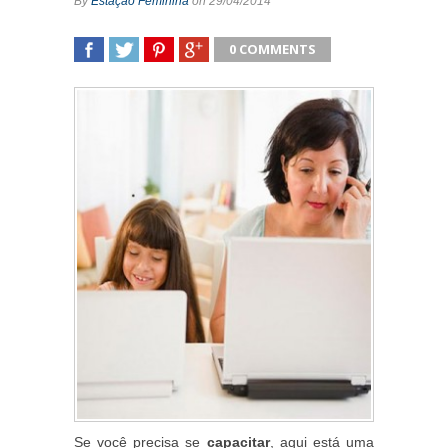
By
Estação Feminina
on 29/04/2014
0 COMMENTS
SHARE
TWEET
SHARE
SHARE
Se você precisa se
capacitar
, aqui está uma