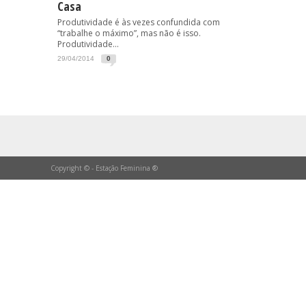
Casa
Produtividade é às vezes confundida com
“trabalhe o máximo”, mas não é isso.
Produtividade...
29/04/2014
0
Copyright © - Estação Feminina ®