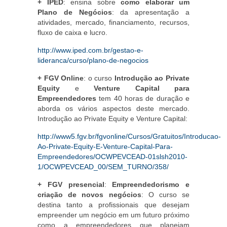
+ IPED
: ensina sobre
como elaborar um
Plano de Negócios
: da apresentação a
atividades, mercado, financiamento, recursos,
fluxo de caixa e lucro.
http://www.iped.com.br/gestao-e-
lideranca/curso/plano-de-negocios
+ FGV Online
: o curso
Introdução ao Private
Equity
e
Venture Capital para
Empreendedores
tem 40 horas de duração e
aborda os vários aspectos deste mercado.
Introdução ao Private Equity e Venture Capital:
http://www5.fgv.br/fgvonline/Cursos/Gratuitos/Introducao-
Ao-Private-Equity-E-Venture-Capital-Para-
Empreendedores/OCWPEVCEAD-01slsh2010-
1/OCWPEVCEAD_00/SEM_TURNO/358/
+ FGV presencial
:
Empreendedorismo e
criação de novos negócios
: O curso se
destina tanto a profissionais que desejam
empreender um negócio em um futuro próximo
como a empreendedores que planejam